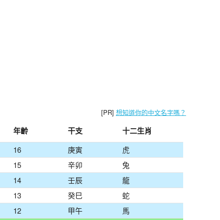
[PR]
想知道你的中文名字嗎？
年齡
干支
十二生肖
16
庚寅
虎
15
辛卯
兔
14
壬辰
龍
13
癸巳
蛇
12
甲午
馬