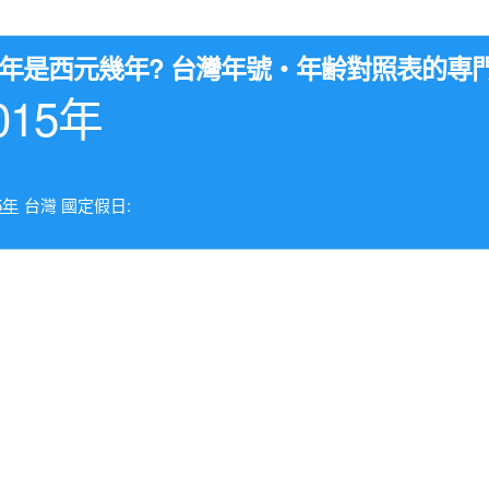
04年是西元幾年? 台灣年號・年齢對照表的専
015年
5年
台灣 國定假日: