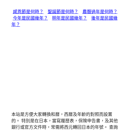
感恩節是何時？
聖誕節是何時？
農曆過年是何時？
今年是民國幾年？
明年是民國幾年？
後年是民國幾
年？
本站是方便大家轉換和暦，西暦及年齡的對照而設置
的。 特別是在日本，當寫履歴表，保険申告書，及其他
銀行或官方文件時，常需將西元轉回日本的年號。 查詢