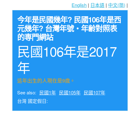
English
|
日本語
|
中文(简)
|
今年是民國幾年? 民國106年是西
元幾年? 台灣年號・年齢對照表
的専門網站
民國106年是2017
年
這年出生的人現在是9歳。
See also:
民國1年
民國105年
民國107年
台灣 國定假日: