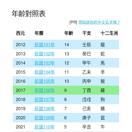
年齢對照表
[PR]
想知道你的中文名字嗎？
西元
年曆
年齡
干支
十二生肖
2012
民國101年
14
壬辰
龍
2013
民國102年
13
癸巳
蛇
2014
民國103年
12
甲午
馬
2015
民國104年
11
乙未
羊
2016
民國105年
10
丙申
猴
2017
民國106年
9
丁酉
雞
2018
民國107年
8
戊戌
狗
2019
民國108年
7
己亥
豬
2020
民國109年
6
庚子
鼠
2021
民國110年
5
辛丑
牛