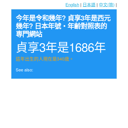
English
|
日本語
|
中文(简)
|
今年是令和幾年? 貞享3年是西元
幾年? 日本年號・年齢對照表的
専門網站
貞享3年是1686年
這年出生的人現在是340歳。
See also: