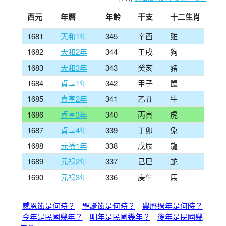
西元
年曆
年齡
干支
十二生肖
1681
天和1年
345
辛酉
雞
1682
天和2年
344
壬戌
狗
1683
天和3年
343
癸亥
豬
1684
貞享1年
342
甲子
鼠
1685
貞享2年
341
乙丑
牛
1686
貞享3年
340
丙寅
虎
1687
貞享4年
339
丁卯
兔
1688
元祿1年
338
戊辰
龍
1689
元祿2年
337
己巳
蛇
1690
元祿3年
336
庚午
馬
感恩節是何時？
聖誕節是何時？
農曆過年是何時？
今年是民國幾年？
明年是民國幾年？
後年是民國幾