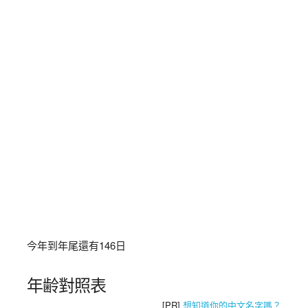
今年到年尾還有
146
日
年齢對照表
[PR]
想知道你的中文名字嗎？