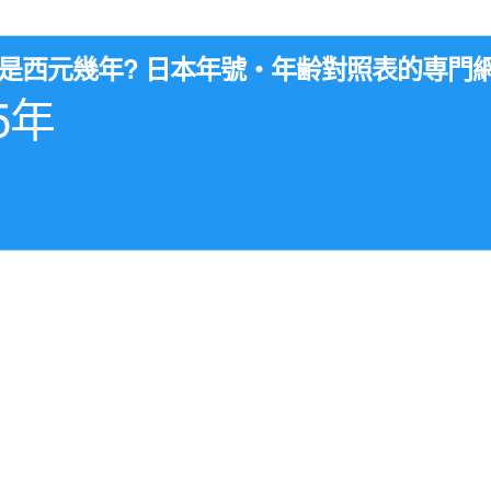
年是西元幾年? 日本年號・年齢對照表的専門
5年