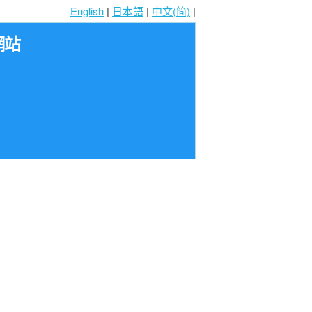
English
|
日本語
|
中文(简)
|
網站