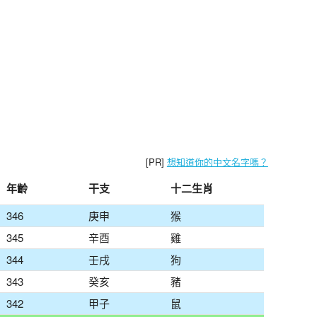
[PR]
想知道你的中文名字嗎？
年齡
干支
十二生肖
346
庚申
猴
345
辛酉
雞
344
壬戌
狗
343
癸亥
豬
342
甲子
鼠