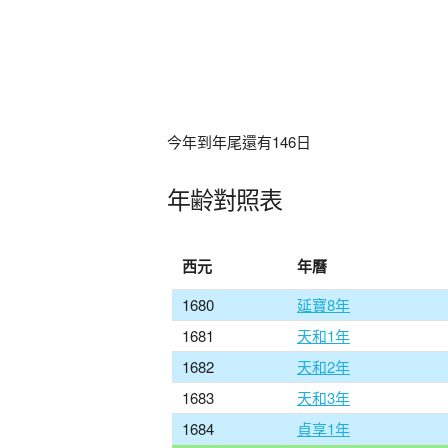
今年到年尾還有
146
日
年齢對照表
西元
年曆
1680
延寶8年
1681
天和1年
1682
天和2年
1683
天和3年
1684
貞享1年