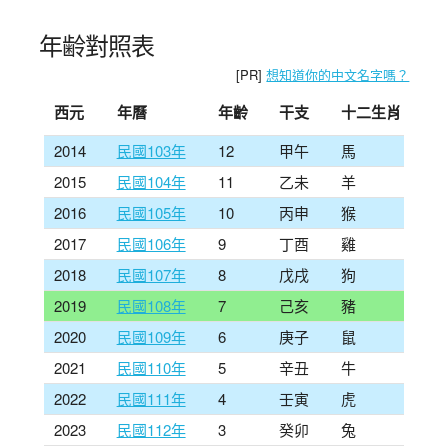
年齢對照表
[PR]
想知道你的中文名字嗎？
西元
年曆
年齡
干支
十二生肖
2014
民國103年
12
甲午
馬
2015
民國104年
11
乙未
羊
2016
民國105年
10
丙申
猴
2017
民國106年
9
丁酉
雞
2018
民國107年
8
戊戌
狗
2019
民國108年
7
己亥
豬
2020
民國109年
6
庚子
鼠
2021
民國110年
5
辛丑
牛
2022
民國111年
4
壬寅
虎
2023
民國112年
3
癸卯
兔