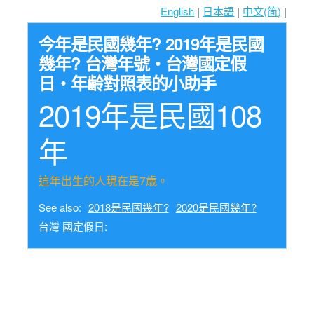
English
|
日本語
|
中文(简)
|
今年是民國幾年? 2019年是民國
幾年? 台灣年號・台灣國定假
日・年齢對照表的小助手
2019年是民國108
年
這年出生的人現在是7歳。
See also:
2018是民國幾年?
2020是民國幾年?
台灣 國定假日: