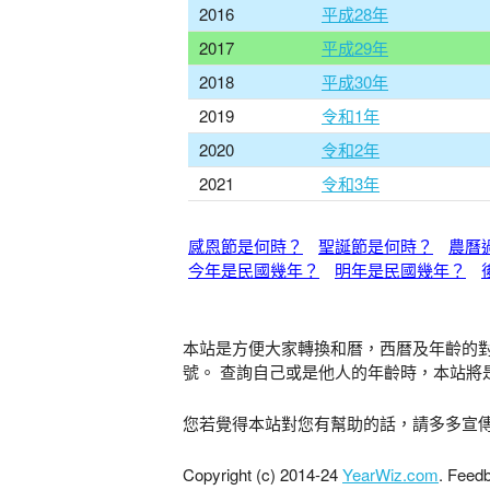
2016
平成28年
2017
平成29年
2018
平成30年
2019
令和1年
2020
令和2年
2021
令和3年
感恩節是何時？
聖誕節是何時？
農曆
今年是民國幾年？
明年是民國幾年？
本站是方便大家轉換和暦，西暦及年齡的
號。 查詢自己或是他人的年齡時，本站將
您若覺得本站對您有幫助的話，請多多宣
Copyright (c) 2014-24
YearWiz.com
. Feed