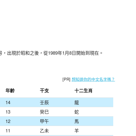
年号，出現於昭和之後，從1989年1月8日開始到現在。
[PR]
想知道你的中文名字嗎？
年齡
干支
十二生肖
14
壬辰
龍
13
癸巳
蛇
12
甲午
馬
11
乙未
羊