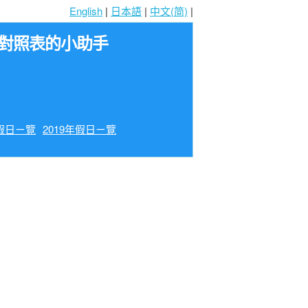
English
|
日本語
|
中文(简)
|
齢對照表的小助手
年假日ㄧ覽
2019年假日ㄧ覽