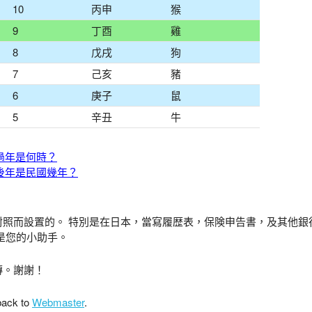
10
丙申
猴
9
丁酉
雞
8
戊戌
狗
7
己亥
豬
6
庚子
鼠
5
辛丑
牛
過年是何時？
後年是民國幾年？
對照而設置的。 特別是在日本，當寫履歴表，保険申告書，及其他銀
是您的小助手。
傳。謝謝！
back to
Webmaster
.