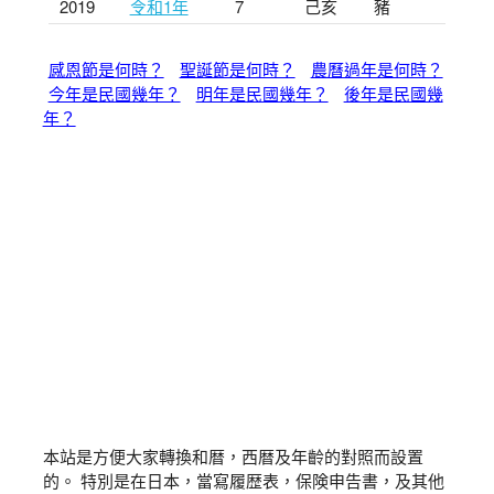
2019
令和1年
7
己亥
豬
感恩節是何時？
聖誕節是何時？
農曆過年是何時？
今年是民國幾年？
明年是民國幾年？
後年是民國幾
年？
本站是方便大家轉換和暦，西暦及年齡的對照而設置
的。 特別是在日本，當寫履歴表，保険申告書，及其他