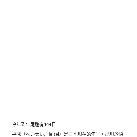
今年到年尾還有
144
日
平成（へいせい, Heisei）是日本現在的年号，出現於昭