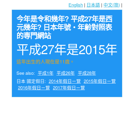
English
|
日本語
|
中文(简)
|
今年是令和幾年? 平成27年是西
元幾年? 日本年號・年齢對照表
的専門網站
平成27年是2015年
這年出生的人現在是11歳。
See also:
平成1年
平成26年
平成28年
日本 國定假日:
2014年假日ㄧ覽
2015年假日ㄧ覽
2016年假日ㄧ覽
2017年假日ㄧ覽