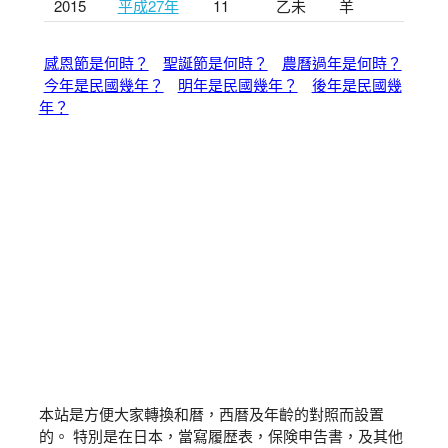
2015
平成27年
11
乙未
羊
感恩節是何時？
聖誕節是何時？
農曆過年是何時？
今年是民國幾年？
明年是民國幾年？
後年是民國幾
年？
本站是方便大家轉換和暦，西暦及年齡的對照而設置
的。 特別是在日本，當寫履歴表，保険申告書，及其他