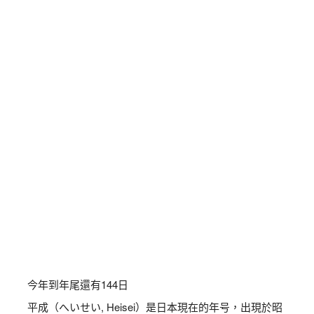
今年到年尾還有
144
日
平成（へいせい, Heisei）是日本現在的年号，出現於昭