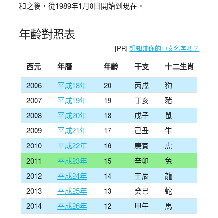
和之後，從1989年1月8日開始到現在。
年齢對照表
[PR]
想知道你的中文名字嗎？
西元
年曆
年齡
干支
十二生肖
2006
平成18年
20
丙戌
狗
2007
平成19年
19
丁亥
豬
2008
平成20年
18
戊子
鼠
2009
平成21年
17
己丑
牛
2010
平成22年
16
庚寅
虎
2011
平成23年
15
辛卯
兔
2012
平成24年
14
壬辰
龍
2013
平成25年
13
癸巳
蛇
2014
平成26年
12
甲午
馬