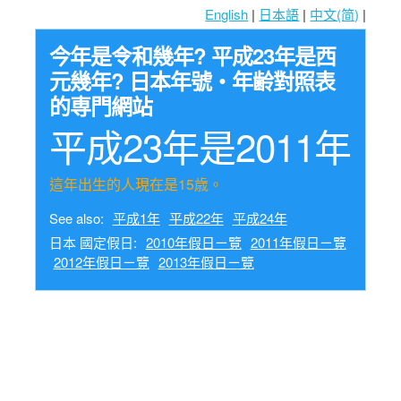
English
|
日本語
|
中文(简)
|
今年是令和幾年? 平成23年是西
元幾年? 日本年號・年齢對照表
的専門網站
平成23年是2011年
這年出生的人現在是15歳。
See also:
平成1年
平成22年
平成24年
日本 國定假日:
2010年假日ㄧ覽
2011年假日ㄧ覽
2012年假日ㄧ覽
2013年假日ㄧ覽