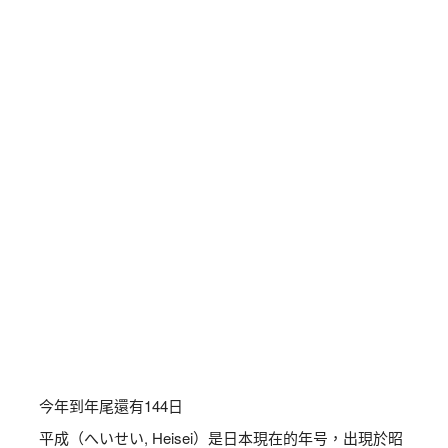
今年到年尾還有
144
日
平成（へいせい, Heisei）是日本現在的年号，出現於昭