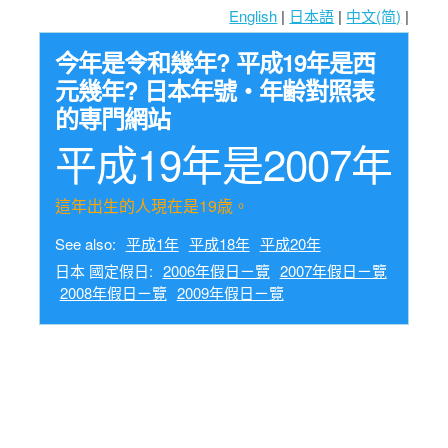
English
|
日本語
|
中文(简)
|
今年是令和幾年? 平成19年是西
元幾年? 日本年號・年齢對照表
的専門網站
平成19年是2007年
這年出生的人現在是19歳。
See also:
平成1年
平成18年
平成20年
日本 國定假日:
2006年假日ㄧ覽
2007年假日ㄧ覽
2008年假日ㄧ覽
2009年假日ㄧ覽