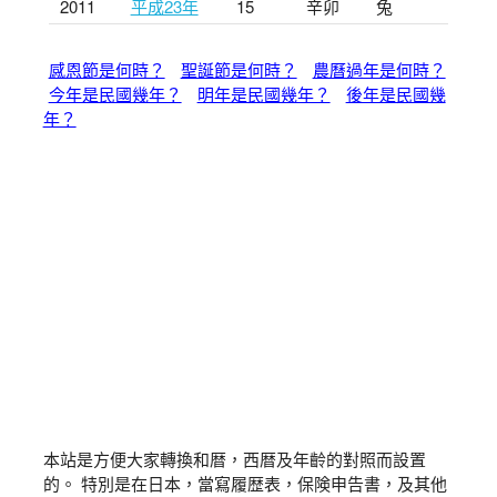
2011
平成23年
15
辛卯
兔
感恩節是何時？
聖誕節是何時？
農曆過年是何時？
今年是民國幾年？
明年是民國幾年？
後年是民國幾
年？
本站是方便大家轉換和暦，西暦及年齡的對照而設置
的。 特別是在日本，當寫履歴表，保険申告書，及其他