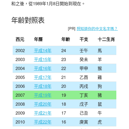
和之後，從1989年1月8日開始到現在。
年齢對照表
[PR]
想知道你的中文名字嗎？
西元
年曆
年齡
干支
十二生肖
2002
平成14年
24
壬午
馬
2003
平成15年
23
癸未
羊
2004
平成16年
22
甲申
猴
2005
平成17年
21
乙酉
雞
2006
平成18年
20
丙戌
狗
2007
平成19年
19
丁亥
豬
2008
平成20年
18
戊子
鼠
2009
平成21年
17
己丑
牛
2010
平成22年
16
庚寅
虎