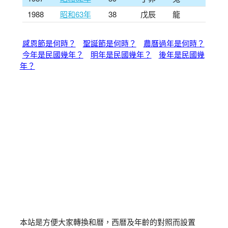
1988
昭和63年
38
戊辰
龍
感恩節是何時？
聖誕節是何時？
農曆過年是何時？
今年是民國幾年？
明年是民國幾年？
後年是民國幾
年？
本站是方便大家轉換和暦，西暦及年齡的對照而設置