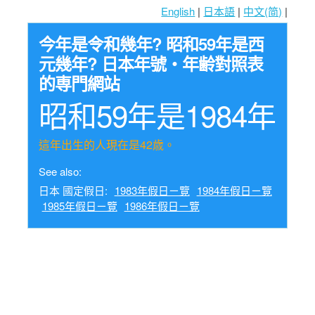
English
|
日本語
|
中文(简)
|
今年是令和幾年? 昭和59年是西
元幾年? 日本年號・年齢對照表
的専門網站
昭和59年是1984年
這年出生的人現在是42歳。
See also:
日本 國定假日:
1983年假日ㄧ覽
1984年假日ㄧ覽
1985年假日ㄧ覽
1986年假日ㄧ覽