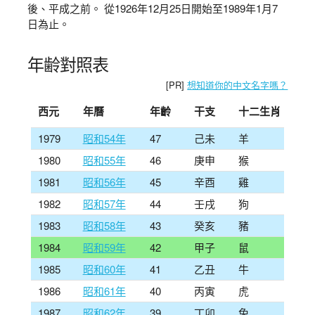
後、平成之前。 從1926年12月25日開始至1989年1月7
日為止。
年齢對照表
[PR]
想知道你的中文名字嗎？
西元
年曆
年齡
干支
十二生肖
1979
昭和54年
47
己未
羊
1980
昭和55年
46
庚申
猴
1981
昭和56年
45
辛酉
雞
1982
昭和57年
44
壬戌
狗
1983
昭和58年
43
癸亥
豬
1984
昭和59年
42
甲子
鼠
1985
昭和60年
41
乙丑
牛
1986
昭和61年
40
丙寅
虎
1987
昭和62年
39
丁卯
兔