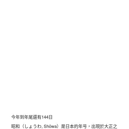
今年到年尾還有
144
日
昭和（しょうわ, Shōwa）是日本的年号，出現於大正之