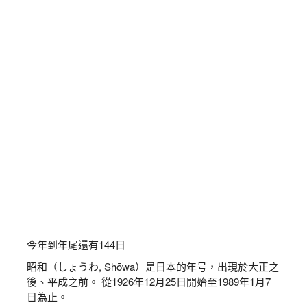
今年到年尾還有
144
日
昭和（しょうわ, Shōwa）是日本的年号，出現於大正之
後、平成之前。 從1926年12月25日開始至1989年1月7
日為止。