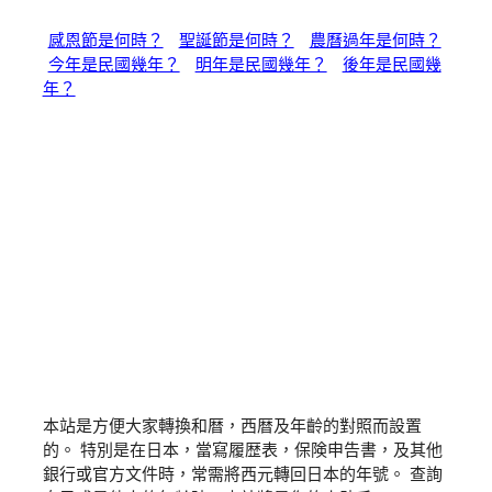
感恩節是何時？
聖誕節是何時？
農曆過年是何時？
今年是民國幾年？
明年是民國幾年？
後年是民國幾
年？
本站是方便大家轉換和暦，西暦及年齡的對照而設置
的。 特別是在日本，當寫履歴表，保険申告書，及其他
銀行或官方文件時，常需將西元轉回日本的年號。 查詢