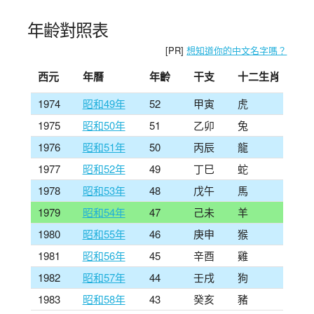
年齢對照表
[PR]
想知道你的中文名字嗎？
西元
年曆
年齡
干支
十二生肖
1974
昭和49年
52
甲寅
虎
1975
昭和50年
51
乙卯
兔
1976
昭和51年
50
丙辰
龍
1977
昭和52年
49
丁巳
蛇
1978
昭和53年
48
戊午
馬
1979
昭和54年
47
己未
羊
1980
昭和55年
46
庚申
猴
1981
昭和56年
45
辛酉
雞
1982
昭和57年
44
壬戌
狗
1983
昭和58年
43
癸亥
豬