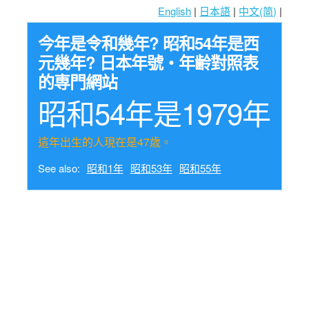
English
|
日本語
|
中文(简)
|
今年是令和幾年? 昭和54年是西
元幾年? 日本年號・年齢對照表
的専門網站
昭和54年是1979年
這年出生的人現在是47歳。
See also:
昭和1年
昭和53年
昭和55年