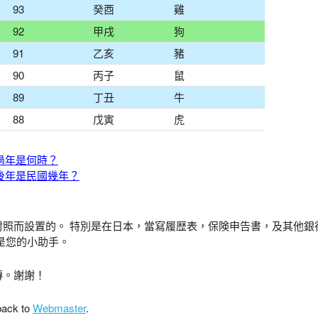
93
癸酉
雞
92
甲戌
狗
91
乙亥
豬
90
丙子
鼠
89
丁丑
牛
88
戊寅
虎
過年是何時？
後年是民國幾年？
對照而設置的。 特別是在日本，當寫履歴表，保険申告書，及其他銀
是您的小助手。
傳。謝謝！
back to
Webmaster
.