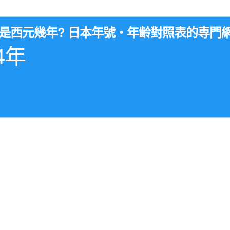
年是西元幾年? 日本年號・年齢對照表的専門
4年