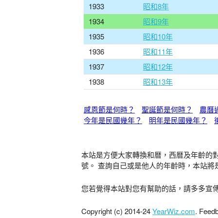
1933
昭和8年
1934
昭和9年
1935
昭和10年
1936
昭和11年
1937
昭和12年
1938
昭和13年
感恩節是何時？
聖誕節是何時？
農曆
今年是民國幾年？
明年是民國幾年？
本站是方便大家轉換和暦，西暦及年齡的
號。 查詢自己或是他人的年齡時，本站將
您若覺得本站對您有幫助的話，請多多宣
Copyright (c) 2014-24
YearWiz.com
. Feed