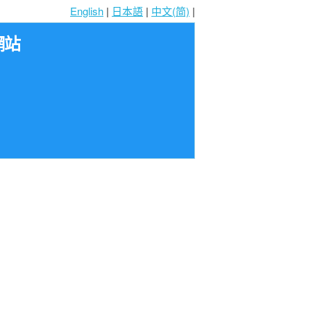
English
|
日本語
|
中文(简)
|
網站