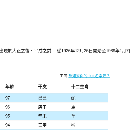
出現於大正之後、平成之前。 從1926年12月25日開始至1989年1月
[PR]
想知道你的中文名字嗎？
年齡
干支
十二生肖
97
己巳
蛇
96
庚午
馬
95
辛未
羊
94
壬申
猴