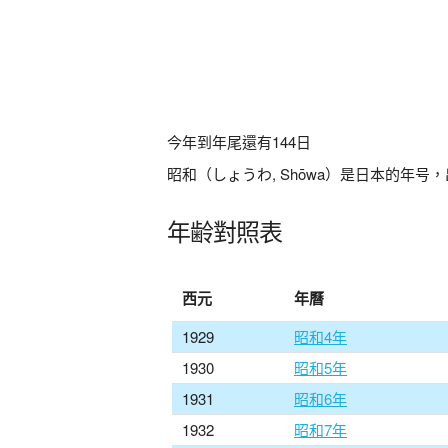
今年到年尾還有
144
日
昭和（しょうわ, Shōwa）是日本的年号，
年齢對照表
西元
年曆
1929
昭和4年
1930
昭和5年
1931
昭和6年
1932
昭和7年