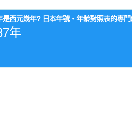
2年是西元幾年? 日本年號・年齢對照表的専門
37年
年