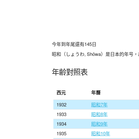
今年到年尾還有
145
日
昭和（しょうわ, Shōwa）是日本的年号，
年齢對照表
西元
年曆
1932
昭和7年
1933
昭和8年
1934
昭和9年
1935
昭和10年