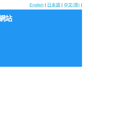
English
|
日本語
|
中文(简)
|
網站