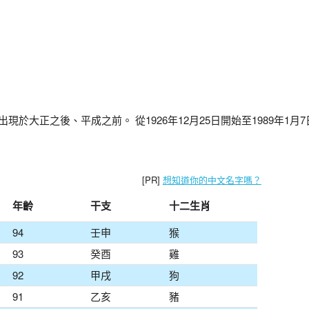
出現於大正之後、平成之前。 從1926年12月25日開始至1989年1月
[PR]
想知道你的中文名字嗎？
年齡
干支
十二生肖
94
壬申
猴
93
癸酉
雞
92
甲戌
狗
91
乙亥
豬