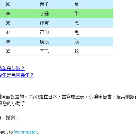
90
丙子
鼠
89
丁丑
牛
88
戊寅
虎
87
己卯
兔
86
庚辰
龍
85
辛巳
蛇
過年是何時？
後年是民國幾年？
對照而設置的。 特別是在日本，當寫履歴表，保険申告書，及其他銀
是您的小助手。
傳。謝謝！
back to
Webmaster
.