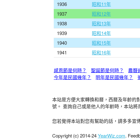
1936
昭和11年
1937
昭和12年
1938
昭和13年
1939
昭和14年
1940
昭和15年
1941
昭和16年
感恩節是何時？
聖誕節是何時？
農曆
今年是民國幾年？
明年是民國幾年？
本站是方便大家轉換和暦，西暦及年齡的
號。 查詢自己或是他人的年齡時，本站將
您若覺得本站對您有幫助的話，請多多宣
Copyright (c) 2014-24
YearWiz.com
. Feed