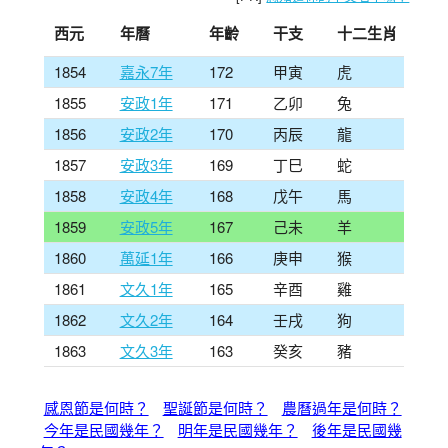
西元
年曆
年齡
干支
十二生肖
1854
嘉永7年
172
甲寅
虎
1855
安政1年
171
乙卯
兔
1856
安政2年
170
丙辰
龍
1857
安政3年
169
丁巳
蛇
1858
安政4年
168
戊午
馬
1859
安政5年
167
己未
羊
1860
萬延1年
166
庚申
猴
1861
文久1年
165
辛酉
雞
1862
文久2年
164
壬戌
狗
1863
文久3年
163
癸亥
豬
感恩節是何時？
聖誕節是何時？
農曆過年是何時？
今年是民國幾年？
明年是民國幾年？
後年是民國幾