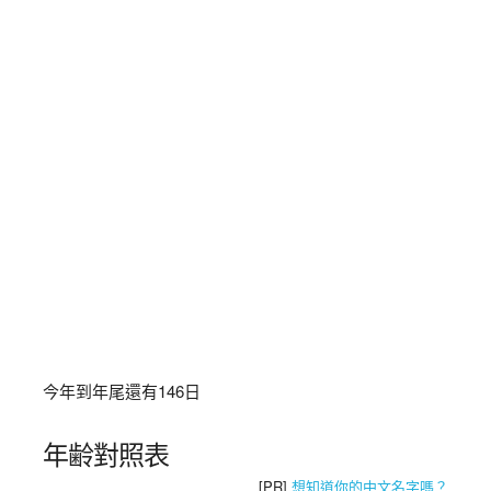
今年到年尾還有
146
日
年齢對照表
[PR]
想知道你的中文名字嗎？