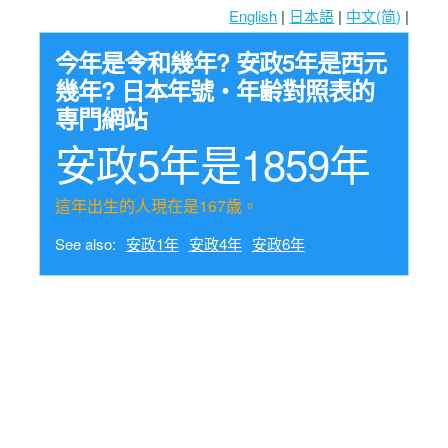
English
|
日本語
|
中文(简)
|
今年是令和幾年? 安政5年是西元
幾年? 日本年號・年齢對照表的
専門網站
安政5年是1859年
這年出生的人現在是167歳。
See also:
安政1年
安政4年
安政6年