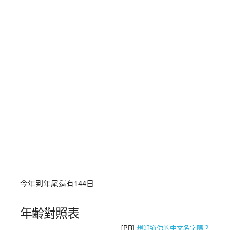
今年到年尾還有
144
日
年齢對照表
[PR]
想知道你的中文名字嗎？