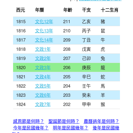
西元
年曆
年齡
干支
十二生肖
1815
文化12年
211
乙亥
豬
1816
文化13年
210
丙子
鼠
1817
文化14年
209
丁丑
牛
1818
文政1年
208
戊寅
虎
1819
文政2年
207
己卯
兔
1820
文政3年
206
庚辰
龍
1821
文政4年
205
辛巳
蛇
1822
文政5年
204
壬午
馬
1823
文政6年
203
癸未
羊
1824
文政7年
202
甲申
猴
感恩節是何時？
聖誕節是何時？
農曆過年是何時？
今年是民國幾年？
明年是民國幾年？
後年是民國幾