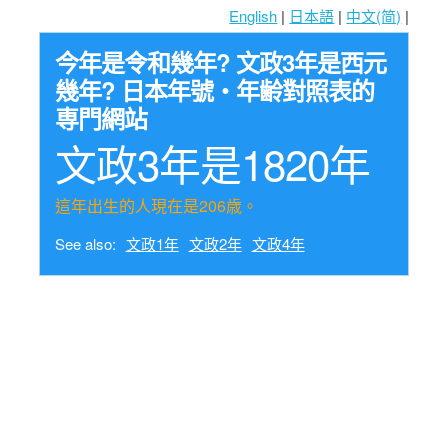
English
|
日本語
|
中文(简)
|
今年是令和幾年? 文政3年是西元
幾年? 日本年號・年齢對照表的
専門網站
文政3年是1820年
這年出生的人現在是206歳。
See also:
文政1年
文政2年
文政4年