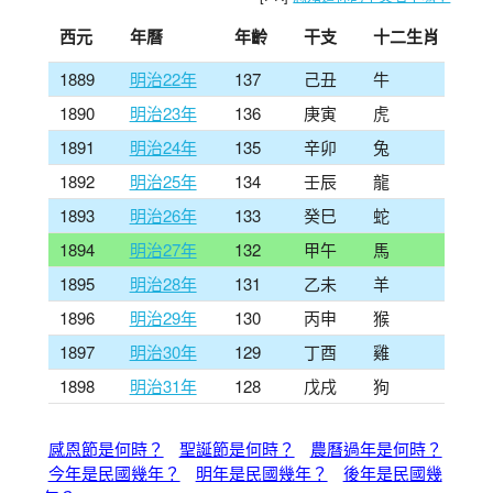
西元
年曆
年齡
干支
十二生肖
1889
明治22年
137
己丑
牛
1890
明治23年
136
庚寅
虎
1891
明治24年
135
辛卯
兔
1892
明治25年
134
壬辰
龍
1893
明治26年
133
癸巳
蛇
1894
明治27年
132
甲午
馬
1895
明治28年
131
乙未
羊
1896
明治29年
130
丙申
猴
1897
明治30年
129
丁酉
雞
1898
明治31年
128
戊戌
狗
感恩節是何時？
聖誕節是何時？
農曆過年是何時？
今年是民國幾年？
明年是民國幾年？
後年是民國幾