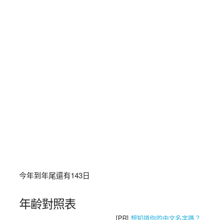
今年到年尾還有
143
日
年齢對照表
[PR]
想知道你的中文名字嗎？