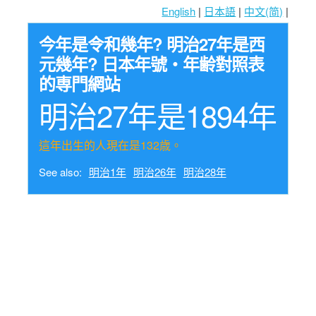
English
|
日本語
|
中文(简)
|
今年是令和幾年? 明治27年是西
元幾年? 日本年號・年齢對照表
的専門網站
明治27年是1894年
這年出生的人現在是132歳。
See also:
明治1年
明治26年
明治28年