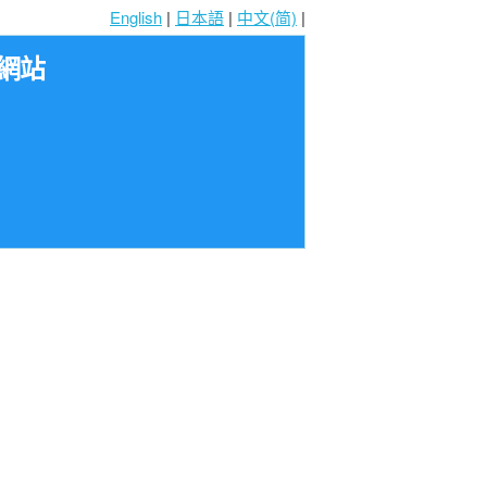
English
|
日本語
|
中文(简)
|
網站