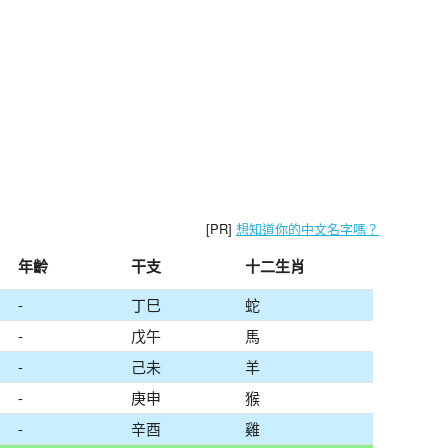
[PR]
想知道你的中文名字嗎？
年齡
干支
十二生肖
-
丁巳
蛇
-
戊午
馬
-
己未
羊
-
庚申
猴
-
辛酉
雞