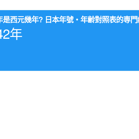
4年是西元幾年? 日本年號・年齢對照表的専門
42年