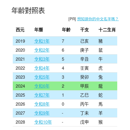
年齢對照表
[PR]
想知道你的中文名字嗎？
西元
年曆
年齡
干支
十二生肖
2019
令和1年
7
己亥
豬
2020
令和2年
6
庚子
鼠
2021
令和3年
5
辛丑
牛
2022
令和4年
4
壬寅
虎
2023
令和5年
3
癸卯
兔
2024
令和6年
2
甲辰
龍
2025
令和7年
1
乙巳
蛇
2026
令和8年
0
丙午
馬
2027
令和9年
-
丁未
羊
2028
令和10年
-
戊申
猴