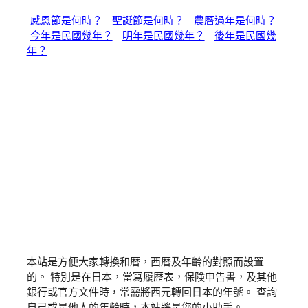
感恩節是何時？
聖誕節是何時？
農曆過年是何時？
今年是民國幾年？
明年是民國幾年？
後年是民國幾
年？
本站是方便大家轉換和暦，西暦及年齡的對照而設置
的。 特別是在日本，當寫履歴表，保険申告書，及其他
銀行或官方文件時，常需將西元轉回日本的年號。 查詢
自己或是他人的年齡時，本站將是您的小助手。