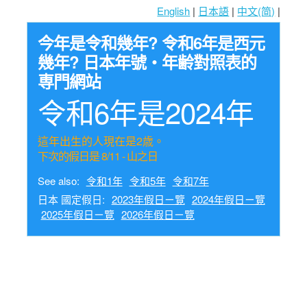
English
|
日本語
|
中文(简)
|
今年是令和幾年? 令和6年是西元
幾年? 日本年號・年齢對照表的
専門網站
令和6年是2024年
這年出生的人現在是2歳。
下次的假日是 8/11 - 山之日
See also:
令和1年
令和5年
令和7年
日本 國定假日:
2023年假日ㄧ覽
2024年假日ㄧ覽
2025年假日ㄧ覽
2026年假日ㄧ覽