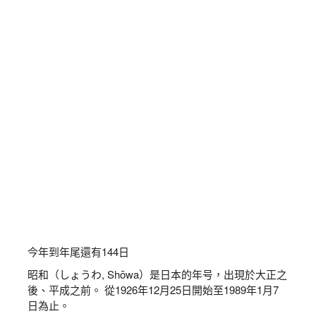
今年到年尾還有
144
日
昭和（しょうわ, Shōwa）是日本的年号，出現於大正之
後、平成之前。 從1926年12月25日開始至1989年1月7
日為止。