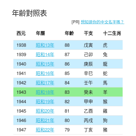
年齢對照表
[PR]
想知道你的中文名字嗎？
西元
年曆
年齡
干支
十二生肖
1938
昭和13年
88
戊寅
虎
1939
昭和14年
87
己卯
兔
1940
昭和15年
86
庚辰
龍
1941
昭和16年
85
辛巳
蛇
1942
昭和17年
84
壬午
馬
1943
昭和18年
83
癸未
羊
1944
昭和19年
82
甲申
猴
1945
昭和20年
81
乙酉
雞
1946
昭和21年
80
丙戌
狗
1947
昭和22年
79
丁亥
豬