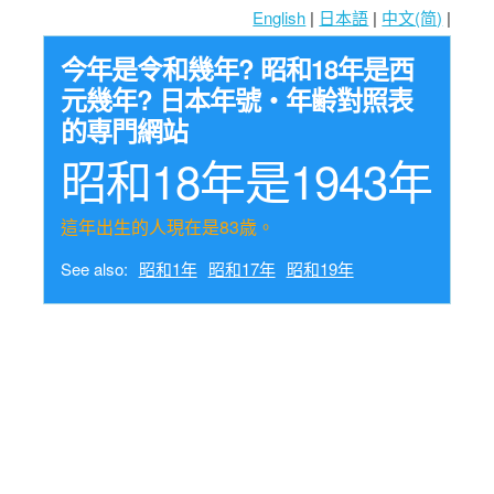
English
|
日本語
|
中文(简)
|
今年是令和幾年? 昭和18年是西
元幾年? 日本年號・年齢對照表
的専門網站
昭和18年是1943年
這年出生的人現在是83歳。
See also:
昭和1年
昭和17年
昭和19年