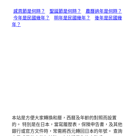
感恩節是何時？
聖誕節是何時？
農曆過年是何時？
今年是民國幾年？
明年是民國幾年？
後年是民國幾
年？
本站是方便大家轉換和暦，西暦及年齡的對照而設置
的。 特別是在日本，當寫履歴表，保険申告書，及其他
銀行或官方文件時，常需將西元轉回日本的年號。 查詢