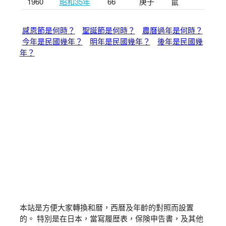
1960
昭和35年
66
庚子
鼠
感恩節是何時？
聖誕節是何時？
農曆過年是何時？
今年是民國幾年？
明年是民國幾年？
後年是民國幾
年？
本站是方便大家轉換和暦，西暦及年齡的對照而設置
的。 特別是在日本，當寫履歴表，保険申告書，及其他