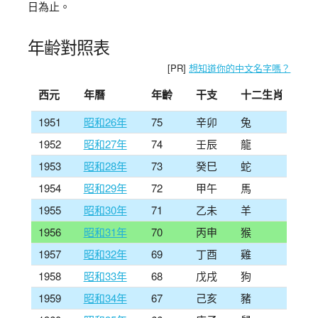
日為止。
年齢對照表
[PR]
想知道你的中文名字嗎？
西元
年曆
年齡
干支
十二生肖
1951
昭和26年
75
辛卯
兔
1952
昭和27年
74
壬辰
龍
1953
昭和28年
73
癸巳
蛇
1954
昭和29年
72
甲午
馬
1955
昭和30年
71
乙未
羊
1956
昭和31年
70
丙申
猴
1957
昭和32年
69
丁酉
雞
1958
昭和33年
68
戊戌
狗
1959
昭和34年
67
己亥
豬