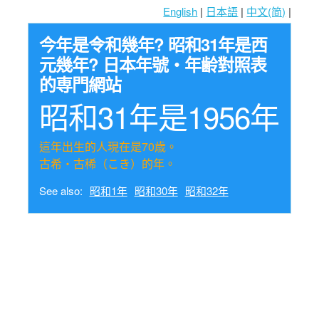
English
|
日本語
|
中文(简)
|
今年是令和幾年? 昭和31年是西
元幾年? 日本年號・年齢對照表
的専門網站
昭和31年是1956年
這年出生的人現在是70歳。
古希・古稀（こき）的年。
See also:
昭和1年
昭和30年
昭和32年