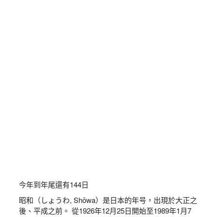
今年到年尾還有
144
日
昭和（しょうわ, Shōwa）是日本的年号，出現於大正之
後、平成之前。 從1926年12月25日開始至1989年1月7