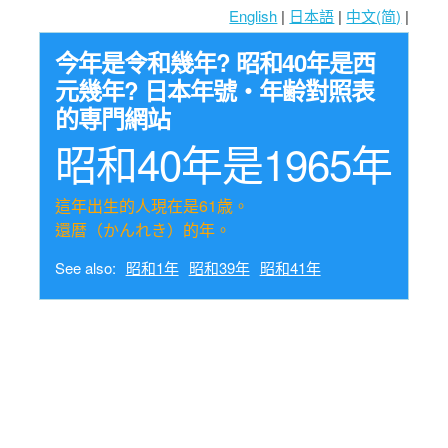
English
|
日本語
|
中文(简)
|
今年是令和幾年? 昭和40年是西
元幾年? 日本年號・年齢對照表
的専門網站
昭和40年是1965年
這年出生的人現在是61歳。
還暦（かんれき）的年。
See also:
昭和1年
昭和39年
昭和41年