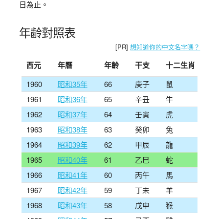
日為止。
年齢對照表
[PR]
想知道你的中文名字嗎？
西元
年曆
年齡
干支
十二生肖
1960
昭和35年
66
庚子
鼠
1961
昭和36年
65
辛丑
牛
1962
昭和37年
64
壬寅
虎
1963
昭和38年
63
癸卯
兔
1964
昭和39年
62
甲辰
龍
1965
昭和40年
61
乙巳
蛇
1966
昭和41年
60
丙午
馬
1967
昭和42年
59
丁未
羊
1968
昭和43年
58
戊申
猴