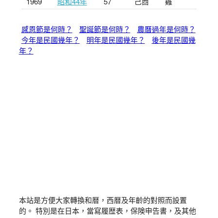
1969
昭和44年
57
己酉
雞
感恩節是何時？
聖誕節是何時？
農曆過年是何時？
今年是民國幾年？
明年是民國幾年？
後年是民國幾
年？
本站是方便大家轉換和暦，西暦及年齡的對照而設置
的。 特別是在日本，當寫履歴表，保険申告書，及其他