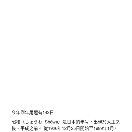
今年到年尾還有
143
日
昭和（しょうわ, Shōwa）是日本的年号，出現於大正之
後、平成之前。 從1926年12月25日開始至1989年1月7