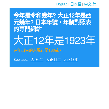
English
|
日本語
|
中文(简)
|
今年是令和幾年? 大正12年是西
元幾年? 日本年號・年齢對照表
的専門網站
大正12年是1923年
這年出生的人現在是103歳。
See also:
大正1年
大正11年
大正13年