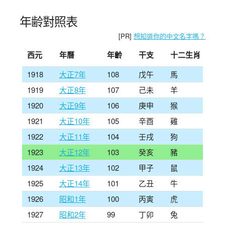
年齢對照表
[PR]
想知道你的中文名字嗎？
西元
年曆
年齡
干支
十二生肖
1918
大正7年
108
戊午
馬
1919
大正8年
107
己未
羊
1920
大正9年
106
庚申
猴
1921
大正10年
105
辛酉
雞
1922
大正11年
104
壬戌
狗
1923
大正12年
103
癸亥
豬
1924
大正13年
102
甲子
鼠
1925
大正14年
101
乙丑
牛
1926
昭和1年
100
丙寅
虎
1927
昭和2年
99
丁卯
兔