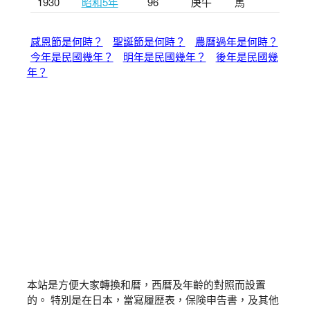
1930
昭和5年
96
庚午
馬
感恩節是何時？
聖誕節是何時？
農曆過年是何時？
今年是民國幾年？
明年是民國幾年？
後年是民國幾
年？
本站是方便大家轉換和暦，西暦及年齡的對照而設置
的。 特別是在日本，當寫履歴表，保険申告書，及其他