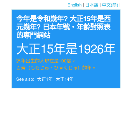
English
|
日本語
|
中文(简)
|
今年是令和幾年? 大正15年是西
元幾年? 日本年號・年齢對照表
的専門網站
大正15年是1926年
這年出生的人現在是100歳。
百寿（ももじゅ・ひゃくじゅ）的年。
See also:
大正1年
大正14年