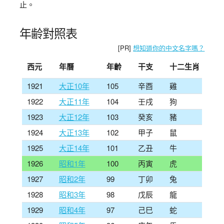
止。
年齢對照表
[PR]
想知道你的中文名字嗎？
西元
年曆
年齡
干支
十二生肖
1921
大正10年
105
辛酉
雞
1922
大正11年
104
壬戌
狗
1923
大正12年
103
癸亥
豬
1924
大正13年
102
甲子
鼠
1925
大正14年
101
乙丑
牛
1926
昭和1年
100
丙寅
虎
1927
昭和2年
99
丁卯
兔
1928
昭和3年
98
戊辰
龍
1929
昭和4年
97
己巳
蛇