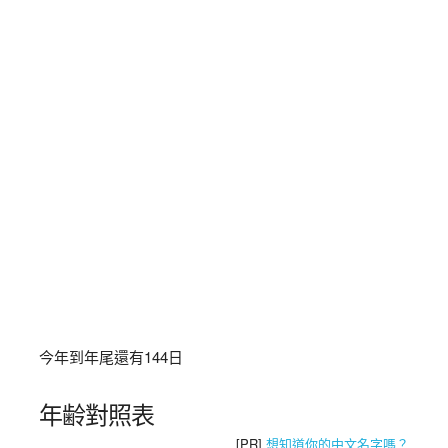
今年到年尾還有
144
日
年齢對照表
[PR]
想知道你的中文名字嗎？