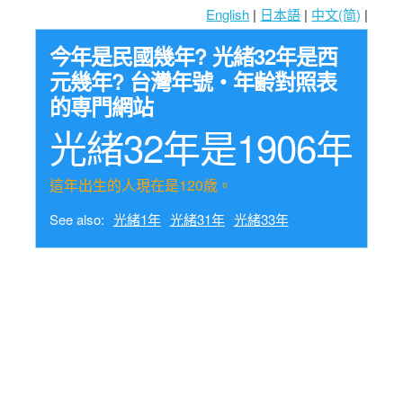
English
|
日本語
|
中文(简)
|
今年是民國幾年? 光緒32年是西
元幾年? 台灣年號・年齢對照表
的専門網站
光緒32年是1906年
這年出生的人現在是120歳。
See also:
光緒1年
光緒31年
光緒33年