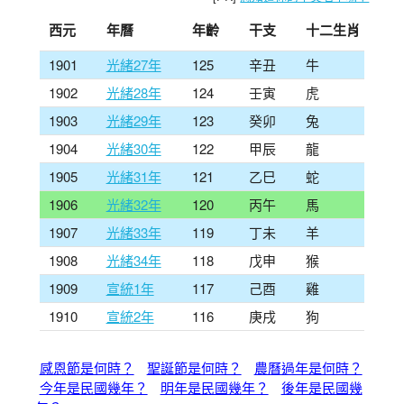
西元
年曆
年齡
干支
十二生肖
1901
光緒27年
125
辛丑
牛
1902
光緒28年
124
壬寅
虎
1903
光緒29年
123
癸卯
兔
1904
光緒30年
122
甲辰
龍
1905
光緒31年
121
乙巳
蛇
1906
光緒32年
120
丙午
馬
1907
光緒33年
119
丁未
羊
1908
光緒34年
118
戊申
猴
1909
宣統1年
117
己酉
雞
1910
宣統2年
116
庚戌
狗
感恩節是何時？
聖誕節是何時？
農曆過年是何時？
今年是民國幾年？
明年是民國幾年？
後年是民國幾