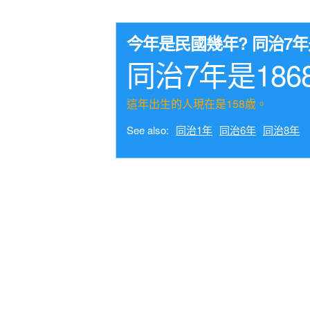
今年是民國幾年? 同治7
同治7年是186
這年出生的人現在是158歳。
See also:
同治1年
同治6年
同治8年