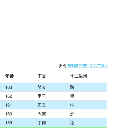
[PR]
想知道你的中文名字嗎？
年齡
干支
十二生肖
163
癸亥
豬
162
甲子
鼠
161
乙丑
牛
160
丙寅
虎
159
丁卯
兔