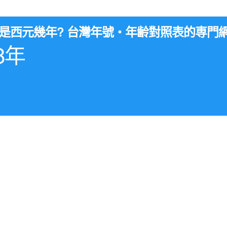
年是西元幾年? 台灣年號・年齢對照表的専門
8年