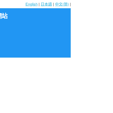
English
|
日本語
|
中文(简)
|
網站