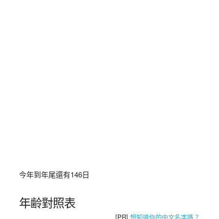
今年到年尾還有
146
日
年齢對照表
[PR]
想知道你的中文名字嗎？