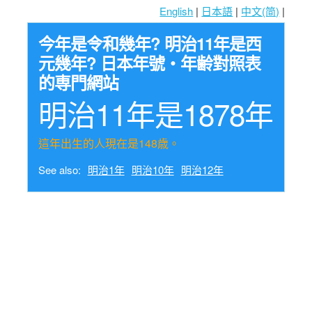
English
|
日本語
|
中文(简)
|
今年是令和幾年? 明治11年是西
元幾年? 日本年號・年齢對照表
的専門網站
明治11年是1878年
這年出生的人現在是148歳。
See also:
明治1年
明治10年
明治12年