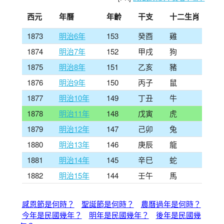
西元
年曆
年齡
干支
十二生肖
1873
明治6年
153
癸酉
雞
1874
明治7年
152
甲戌
狗
1875
明治8年
151
乙亥
豬
1876
明治9年
150
丙子
鼠
1877
明治10年
149
丁丑
牛
1878
明治11年
148
戊寅
虎
1879
明治12年
147
己卯
兔
1880
明治13年
146
庚辰
龍
1881
明治14年
145
辛巳
蛇
1882
明治15年
144
壬午
馬
感恩節是何時？
聖誕節是何時？
農曆過年是何時？
今年是民國幾年？
明年是民國幾年？
後年是民國幾