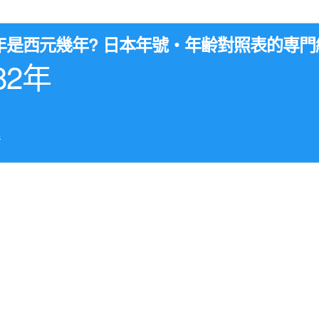
5年是西元幾年? 日本年號・年齢對照表的専門
82年
年