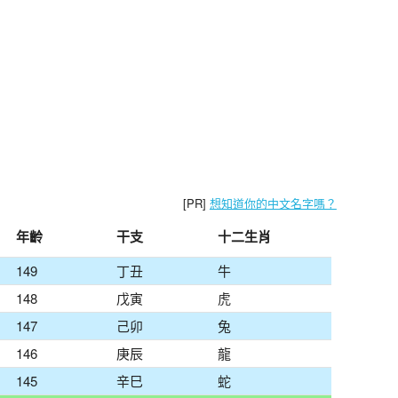
[PR]
想知道你的中文名字嗎？
年齡
干支
十二生肖
149
丁丑
牛
148
戊寅
虎
147
己卯
兔
146
庚辰
龍
145
辛巳
蛇