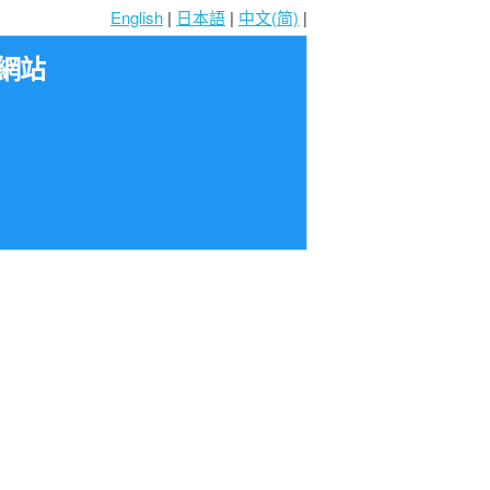
English
|
日本語
|
中文(简)
|
網站