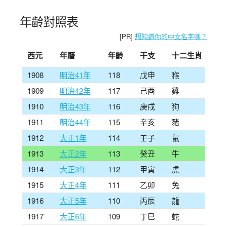
年齢對照表
[PR]
想知道你的中文名字嗎？
西元
年曆
年齡
干支
十二生肖
1908
明治41年
118
戊申
猴
1909
明治42年
117
己酉
雞
1910
明治43年
116
庚戌
狗
1911
明治44年
115
辛亥
豬
1912
大正1年
114
壬子
鼠
1913
大正2年
113
癸丑
牛
1914
大正3年
112
甲寅
虎
1915
大正4年
111
乙卯
兔
1916
大正5年
110
丙辰
龍
1917
大正6年
109
丁巳
蛇