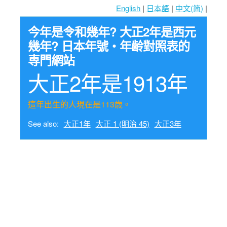
English
|
日本語
|
中文(简)
|
今年是令和幾年? 大正2年是西元
幾年? 日本年號・年齢對照表的
専門網站
大正2年是1913年
這年出生的人現在是113歳。
See also:
大正1年
大正 1 (明治 45)
大正3年