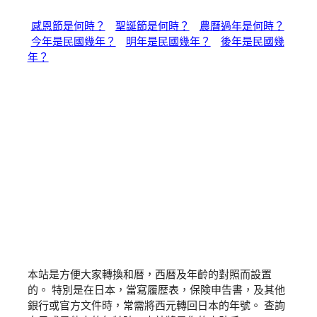
感恩節是何時？
聖誕節是何時？
農曆過年是何時？
今年是民國幾年？
明年是民國幾年？
後年是民國幾
年？
本站是方便大家轉換和暦，西暦及年齡的對照而設置
的。 特別是在日本，當寫履歴表，保険申告書，及其他
銀行或官方文件時，常需將西元轉回日本的年號。 查詢