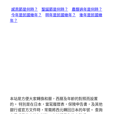
感恩節是何時？
聖誕節是何時？
農曆過年是何時？
今年是民國幾年？
明年是民國幾年？
後年是民國幾
年？
本站是方便大家轉換和暦，西暦及年齡的對照而設置
的。 特別是在日本，當寫履歴表，保険申告書，及其他
銀行或官方文件時，常需將西元轉回日本的年號。 查詢