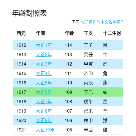
年齢對照表
[PR]
想知道你的中文名字嗎？
西元
年曆
年齡
干支
十二生肖
1912
大正1年
114
壬子
鼠
1913
大正2年
113
癸丑
牛
1914
大正3年
112
甲寅
虎
1915
大正4年
111
乙卯
兔
1916
大正5年
110
丙辰
龍
1917
大正6年
109
丁巳
蛇
1918
大正7年
108
戊午
馬
1919
大正8年
107
己未
羊
1920
大正9年
106
庚申
猴
1921
大正10年
105
辛酉
雞