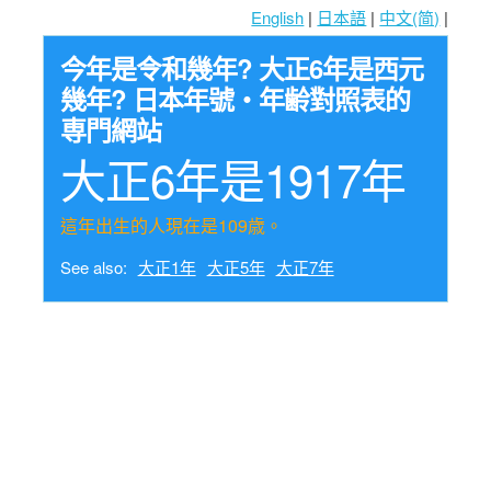
English
|
日本語
|
中文(简)
|
今年是令和幾年? 大正6年是西元
幾年? 日本年號・年齢對照表的
専門網站
大正6年是1917年
這年出生的人現在是109歳。
See also:
大正1年
大正5年
大正7年