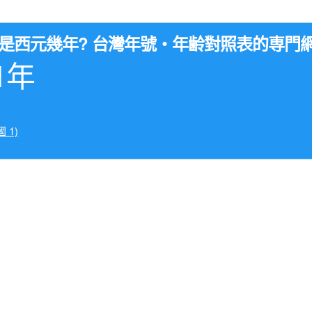
年是西元幾年? 台灣年號・年齢對照表的専門
1年
 1)