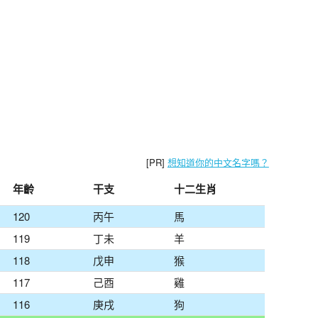
[PR]
想知道你的中文名字嗎？
年齡
干支
十二生肖
120
丙午
馬
119
丁未
羊
118
戊申
猴
117
己酉
雞
116
庚戌
狗