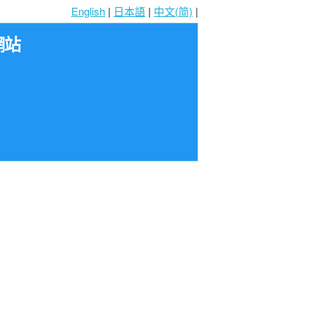
English
|
日本語
|
中文(简)
|
網站